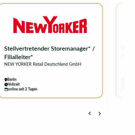
Stellvertretender Storemanager* /
Führu
NEW Y
Filialleiter*
NEW YORKER Retail Deutschland GmbH
Berlin
Berlin
Vollzeit
Vollze
online seit 2 Tagen
online